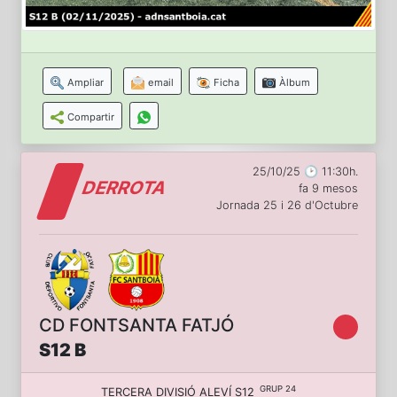
Ampliar
email
Ficha
Àlbum
Compartir
25/10/25 🕑 11:30h.
DERROTA
fa 9 mesos
Jornada 25 i 26 d'Octubre
CD FONTSANTA FATJÓ
S12 B
GRUP 24
TERCERA DIVISIÓ ALEVÍ S12