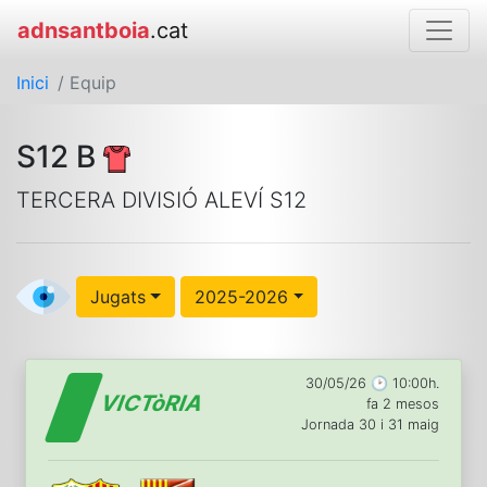
adnsantboia
.cat
Inici
/ Equip
S12 B
TERCERA DIVISIÓ ALEVÍ S12
Jugats
2025-2026
30/05/26 🕑 10:00h.
VICTòRIA
fa 2 mesos
Jornada 30 i 31 maig