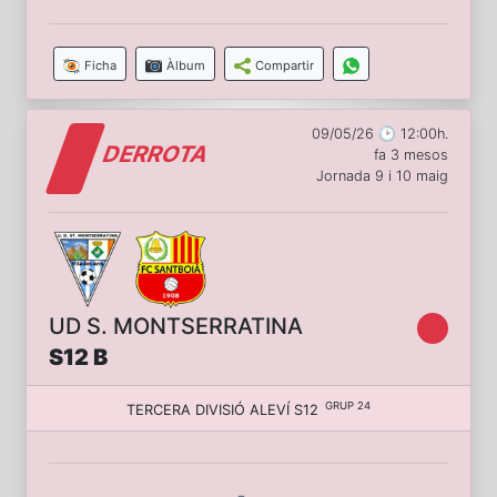
Ficha
Àlbum
Compartir
09/05/26 🕑 12:00h.
DERROTA
fa 3 mesos
Jornada 9 i 10 maig
UD S. MONTSERRATINA
S12 B
GRUP 24
TERCERA DIVISIÓ ALEVÍ S12