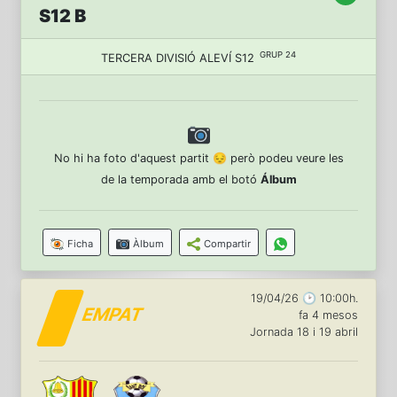
S12 B
GRUP 24
TERCERA DIVISIÓ ALEVÍ S12
No hi ha foto d'aquest partit 😔 però podeu veure les
de la temporada amb el botó
Álbum
Ficha
Àlbum
Compartir
19/04/26 🕑 10:00h.
EMPAT
fa 4 mesos
Jornada 18 i 19 abril