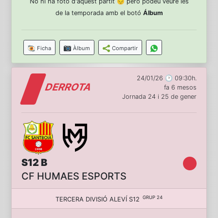
No hi ha foto d'aquest partit 😔 però podeu veure les
de la temporada amb el botó
Álbum
Ficha
Àlbum
Compartir
24/01/26 🕑 09:30h.
DERROTA
fa 6 mesos
Jornada 24 i 25 de gener
S12 B
CF HUMAES ESPORTS
GRUP 24
TERCERA DIVISIÓ ALEVÍ S12