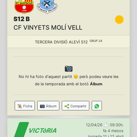
S12 B
CF VINYETS MOLÍ VELL
GRUP 24
TERCERA DIVISIÓ ALEVÍ S12
No hi ha foto d'aquest partit 😔 però podeu veure les
de la temporada amb el botó
Álbum
Ficha
Àlbum
Compartir
12/04/26 🕑 09:30h.
VICTòRIA
fa 4 mesos
Jornada 11 i 12 abril