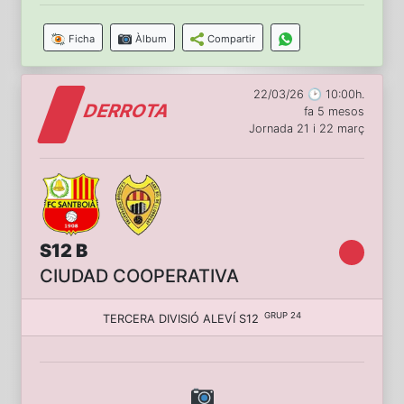
Ficha
Àlbum
Compartir
22/03/26 🕑 10:00h.
DERROTA
fa 5 mesos
Jornada 21 i 22 març
S12 B
CIUDAD COOPERATIVA
GRUP 24
TERCERA DIVISIÓ ALEVÍ S12