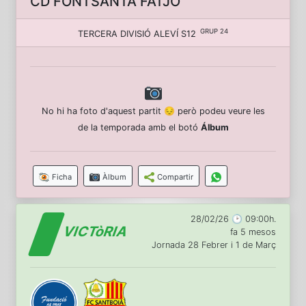
CD FONTSANTA FATJÓ
GRUP 24
TERCERA DIVISIÓ ALEVÍ S12
No hi ha foto d'aquest partit 😔 però podeu veure les
de la temporada amb el botó
Álbum
Ficha
Àlbum
Compartir
28/02/26 🕑 09:00h.
VICTòRIA
fa 5 mesos
Jornada 28 Febrer i 1 de Març