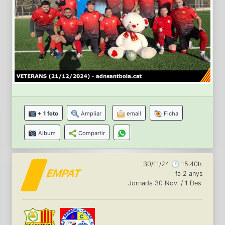
+ 1 foto
Ampliar
email
Ficha
Àlbum
Compartir
30/11/24 🕑 15:40h.
EMPAT
fa 2 anys
Jornada 30 Nov. / 1 Des.