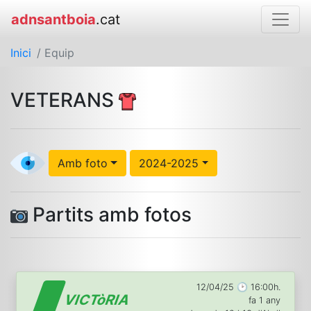
adnsantboia
.cat
Inici
/ Equip
VETERANS
Amb foto
2024-2025
Partits amb fotos
12/04/25 🕑 16:00h.
VICTòRIA
fa 1 any