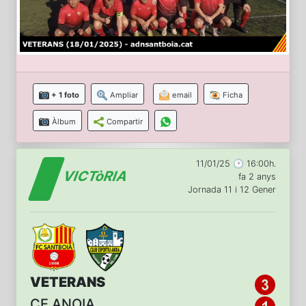
+ 1 foto
Ampliar
email
Ficha
Àlbum
Compartir
11/01/25 🕑 16:00h.
VICTòRIA
fa 2 anys
Jornada 11 i 12 Gener
VETERANS
CE ANOIA