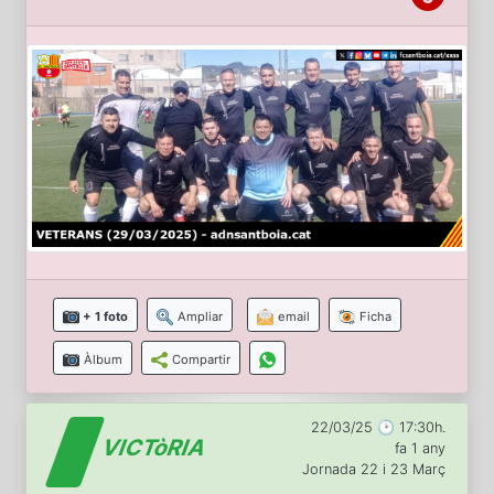
+ 1 foto
Ampliar
email
Ficha
Àlbum
Compartir
22/03/25 🕑 17:30h.
VICTòRIA
fa 1 any
Jornada 22 i 23 Març