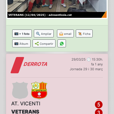
+ 1 foto
Ampliar
email
Ficha
Àlbum
Compartir
29/03/25 🕑 15:30h.
DERROTA
fa 1 any
Jornada 29 i 30 març
AT. VICENTI
VETERANS