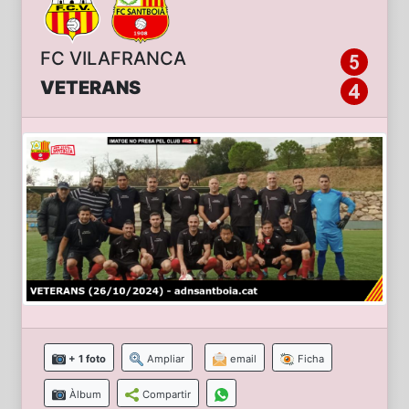
FC VILAFRANCA
VETERANS
+ 1 foto
Ampliar
email
Ficha
Àlbum
Compartir