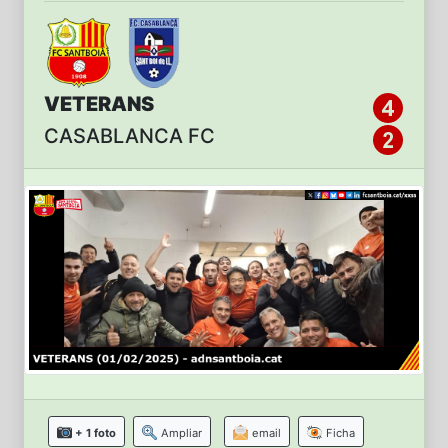
VETERANS
CASABLANCA FC
+ 1 foto
Ampliar
email
Ficha