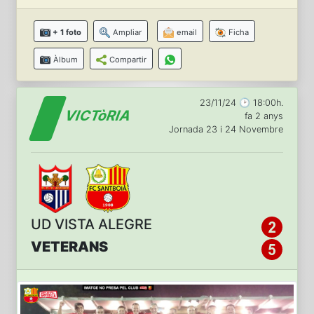
+ 1 foto
Ampliar
email
Ficha
Àlbum
Compartir
23/11/24 🕑 18:00h.
VICTòRIA
fa 2 anys
Jornada 23 i 24 Novembre
UD VISTA ALEGRE
VETERANS