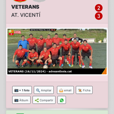
VETERANS
AT. VICENTÍ
+ 1 foto
Ampliar
email
Ficha
Àlbum
Compartir