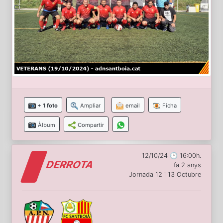
+ 1 foto
Ampliar
email
Ficha
Àlbum
Compartir
12/10/24 🕑 16:00h.
DERROTA
fa 2 anys
Jornada 12 i 13 Octubre