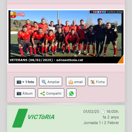
+ 1 foto
Ampliar
email
Ficha
Àlbum
Compartir
01/02/25 🕑 16:00h.
VICTòRIA
fa 2 anys
Jornada 1 i 2 Febrer