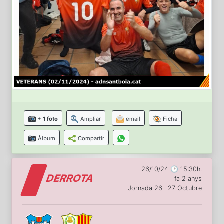
+ 1 foto
Ampliar
email
Ficha
Àlbum
Compartir
26/10/24 🕑 15:30h.
DERROTA
fa 2 anys
Jornada 26 i 27 Octubre