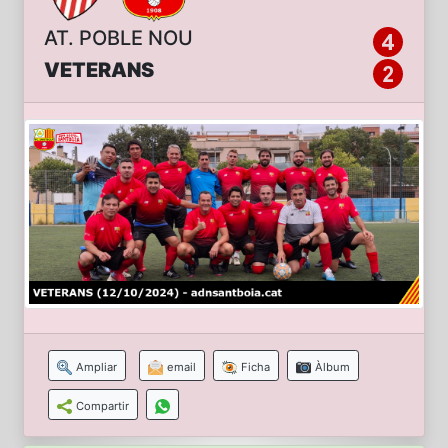
AT. POBLE NOU
VETERANS
Ampliar
email
Ficha
Àlbum
Compartir