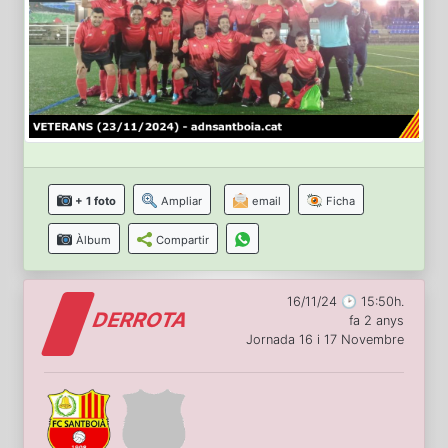
+ 1 foto
Ampliar
email
Ficha
Àlbum
Compartir
16/11/24 🕑 15:50h.
DERROTA
fa 2 anys
Jornada 16 i 17 Novembre