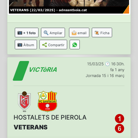
+ 1 foto
Ampliar
email
Ficha
Àlbum
Compartir
15/03/25 🕑 16:30h.
VICTòRIA
fa 1 any
Jornada 15 i 16 març
HOSTALETS DE PIEROLA
VETERANS