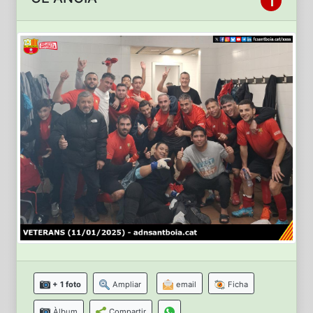
+ 1 foto
Ampliar
email
Ficha
Àlbum
Compartir