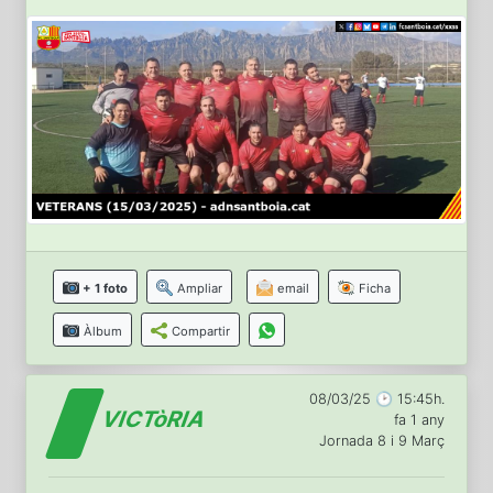
+ 1 foto
Ampliar
email
Ficha
Àlbum
Compartir
08/03/25 🕑 15:45h.
VICTòRIA
fa 1 any
Jornada 8 i 9 Març