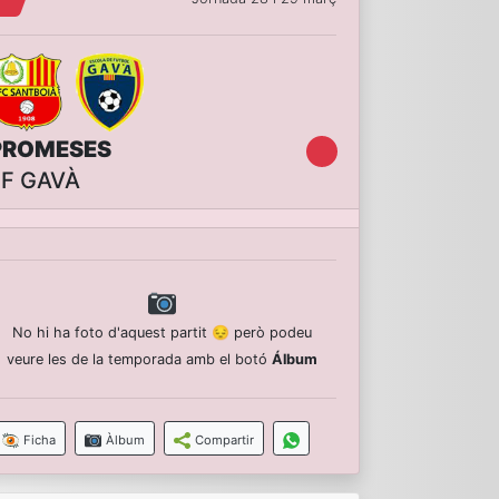
PROMESES
EF GAVÀ
No hi ha foto d'aquest partit 😔 però podeu
veure les de la temporada amb el botó
Álbum
Ficha
Àlbum
Compartir