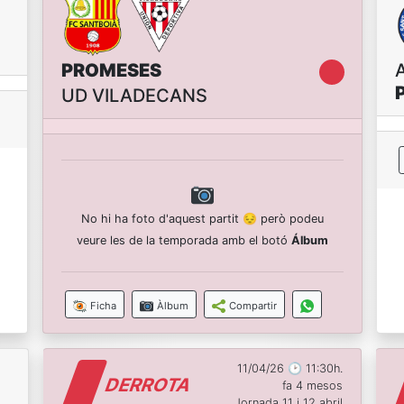
PROMESES
UD VILADECANS
No hi ha foto d'aquest partit 😔 però podeu
veure les de la temporada amb el botó
Álbum
Ficha
Àlbum
Compartir
11/04/26 🕑 11:30h.
DERROTA
fa 4 mesos
Jornada 11 i 12 abril