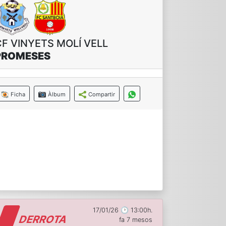
CF VINYETS MOLÍ VELL
PROMESES
Ficha
Àlbum
Compartir
17/01/26 🕑 13:00h.
DERROTA
fa 7 mesos