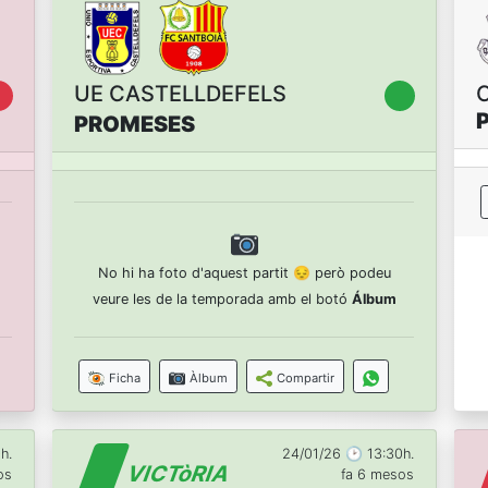
UE CASTELLDEFELS
PROMESES
No hi ha foto d'aquest partit 😔 però podeu
veure les de la temporada amb el botó
Álbum
Ficha
Àlbum
Compartir
h.
24/01/26 🕑 13:30h.
VICTòRIA
os
fa 6 mesos