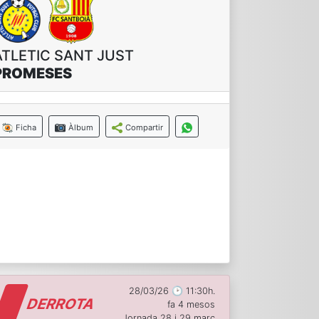
ATLETIC SANT JUST
PROMESES
Ficha
Àlbum
Compartir
28/03/26 🕑 11:30h.
DERROTA
fa 4 mesos
Jornada 28 i 29 març