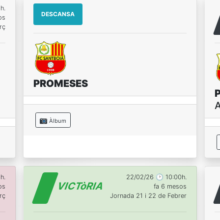
h.
DESCANSA
os
rç
PROMESES
Àlbum
h.
22/02/26 🕑 10:00h.
VICTòRIA
os
fa 6 mesos
rç
Jornada 21 i 22 de Febrer