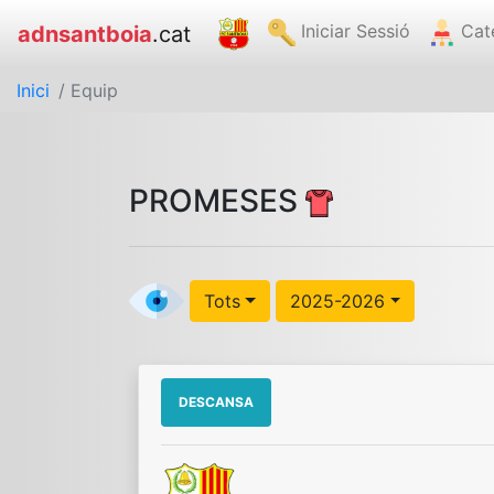
Iniciar Sessió
Cat
adnsantboia
.cat
Inici
/ Equip
PROMESES
Tots
2025-2026
DESCANSA