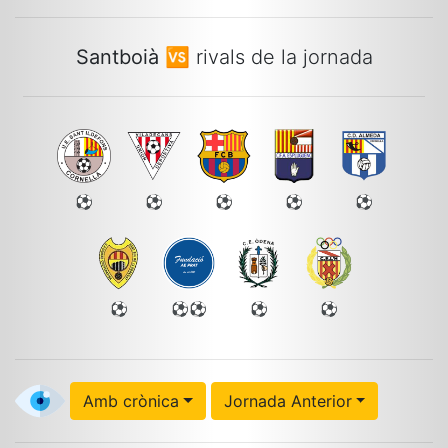
Santboià
🆚 rivals de la jornada
⚽
⚽
⚽
⚽
⚽
⚽
⚽⚽
⚽
⚽
Amb crònica
Jornada Anterior