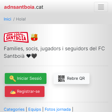
adnsantboia
.cat
Inici
/ Hola!
Families, socis, jugadors i seguidors del FC
Santboià ❤🖤 ️
Iniciar Sessió
Rebre QR
Registrar-se
Categories
|
Equips
|
Fotos jornada
|