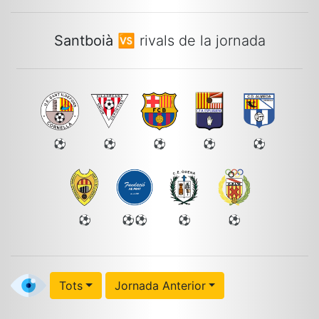
Santboià
🆚 rivals de la jornada
⚽
⚽
⚽
⚽
⚽
⚽
⚽⚽
⚽
⚽
Tots
Jornada Anterior