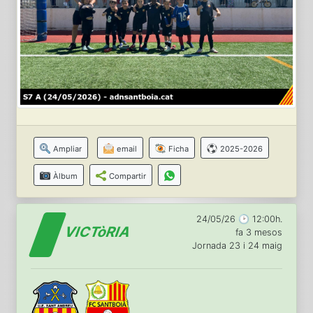
Ampliar
email
Ficha
2025-2026
Àlbum
Compartir
24/05/26 🕑 12:00h.
VICTòRIA
fa 3 mesos
Jornada 23 i 24 maig