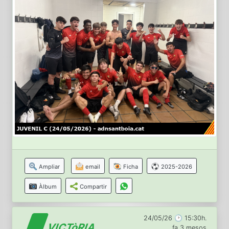
Ampliar
email
Ficha
2025-2026
Àlbum
Compartir
24/05/26 🕑 15:30h.
VICTòRIA
fa 3 mesos