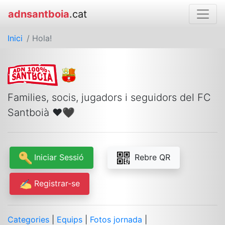
adnsantboia
.cat
Inici
/ Hola!
Families, socis, jugadors i seguidors del FC
Santboià ❤🖤 ️
Iniciar Sessió
Rebre QR
Registrar-se
Categories
|
Equips
|
Fotos jornada
|