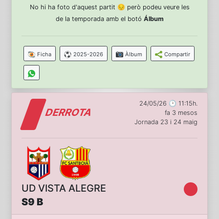
No hi ha foto d'aquest partit 😔 però podeu veure les
de la temporada amb el botó
Álbum
Ficha
2025-2026
Àlbum
Compartir
24/05/26 🕑 11:15h.
DERROTA
fa 3 mesos
Jornada 23 i 24 maig
UD VISTA ALEGRE
S9 B