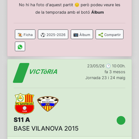
No hi ha foto d'aquest partit 😔 però podeu veure les
de la temporada amb el botó
Álbum
Ficha
2025-2026
Àlbum
Compartir
23/05/26 🕑 10:00h.
VICTòRIA
fa 3 mesos
Jornada 23 i 24 maig
S11 A
BASE VILANOVA 2015