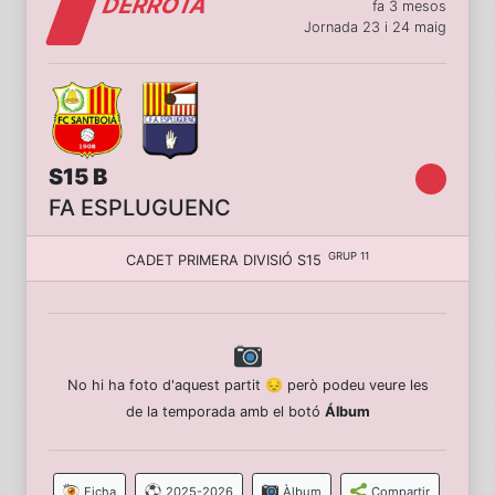
DERROTA
fa 3 mesos
Jornada 23 i 24 maig
S15 B
FA ESPLUGUENC
GRUP 11
CADET PRIMERA DIVISIÓ S15
No hi ha foto d'aquest partit 😔 però podeu veure les
de la temporada amb el botó
Álbum
Ficha
2025-2026
Àlbum
Compartir