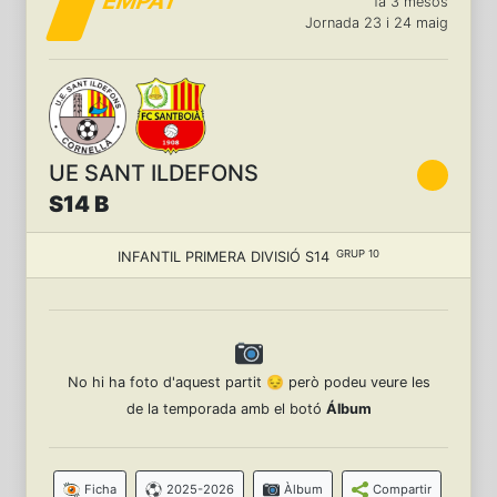
EMPAT
fa 3 mesos
Jornada 23 i 24 maig
UE SANT ILDEFONS
S14 B
GRUP 10
INFANTIL PRIMERA DIVISIÓ S14
No hi ha foto d'aquest partit 😔 però podeu veure les
de la temporada amb el botó
Álbum
Ficha
2025-2026
Àlbum
Compartir