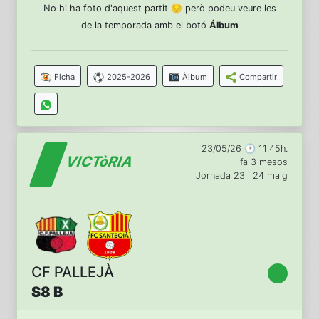
No hi ha foto d'aquest partit 😔 però podeu veure les
de la temporada amb el botó
Álbum
Ficha
2025-2026
Àlbum
Compartir
23/05/26 🕑 11:45h.
VICTòRIA
fa 3 mesos
Jornada 23 i 24 maig
CF PALLEJÀ
S8 B