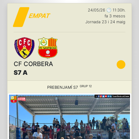
24/05/26 🕑 11:30h.
EMPAT
fa 3 mesos
Jornada 23 i 24 maig
CF CORBERA
S7 A
GRUP 12
PREBENJAMÍ S7