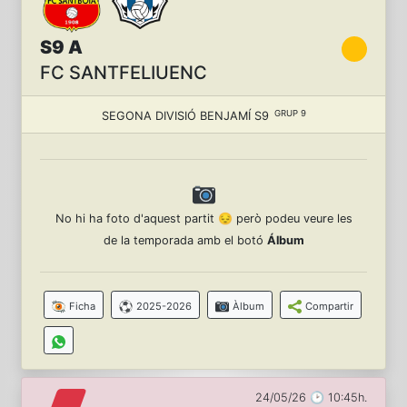
S9 A
FC SANTFELIUENC
GRUP 9
SEGONA DIVISIÓ BENJAMÍ S9
No hi ha foto d'aquest partit 😔 però podeu veure les
de la temporada amb el botó
Álbum
Ficha
2025-2026
Àlbum
Compartir
24/05/26 🕑 10:45h.